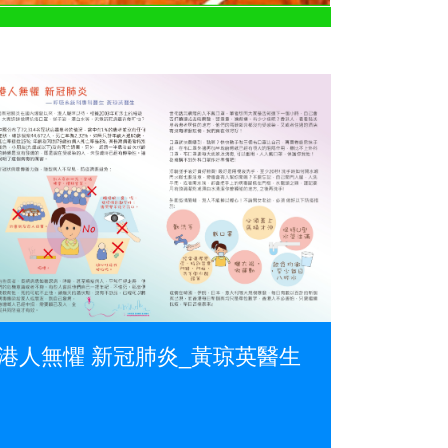
港人無懼 新冠肺炎_黃琼英醫生