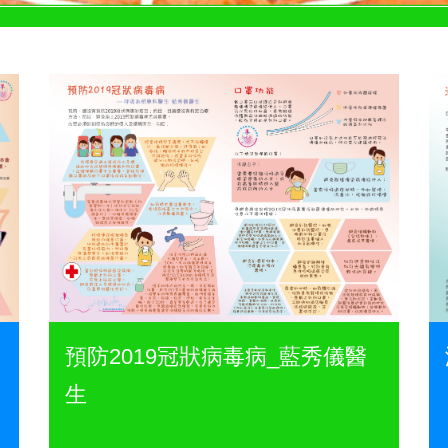
預防2019冠狀病毒病_藍秀儀醫
生