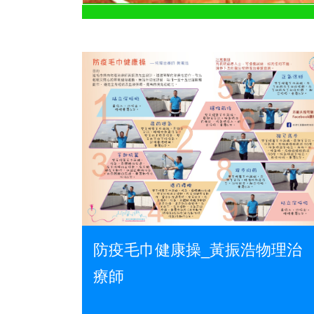
防疫毛巾健康操_黃振浩物理治
療師