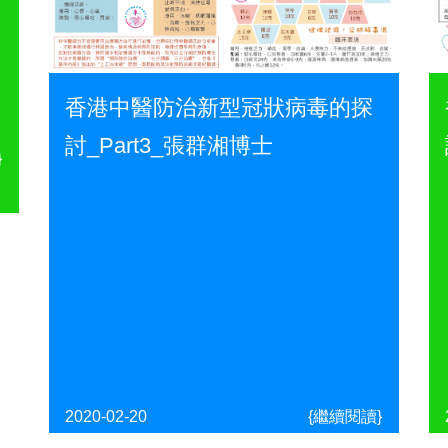
香港中醫防治新型冠狀病毒的探
討_Part3_張群湘博士
}
2020-02-20
{繼續閱讀}